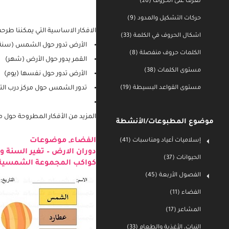
تعرف على الحروف (26)
حركات التشكيل والمدود (9)
اشكال الحروف في الكلمة (33)
الافكار الاساسية التي يمكننا طرح
الكلمات حروف منفصلة (8)
الأرض تدور حول الشمس (سنة
مستوى الكلمات (38)
القمر يدور حول الأرض (شهر)
مستوى القواعد البسيطة (19)
الأرض تدور حول نفسها (يوم)
تدور الشمس حول مركز درب التب
موضوع المطبوعات/الأنشطة
المزيد من الأفكار المطروحة حول
إسلاميات أعياد ومناسبات (41)
الحيوانات (37)
الفضاء
,
موضوعات
دوران الارض – تغير السنة و
الفصول الأربعة (45)
كواكب المجموعة الشمسية –
الفضاء (11)
المشاعر (17)
النبات، الأغذية والطعام (33)