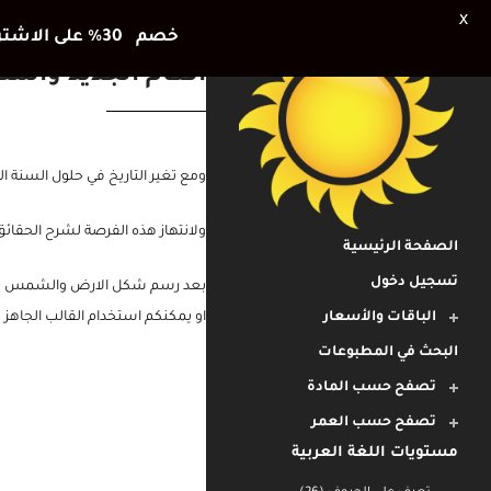
X
خصم 30٪ على الاشتراك الشهري وشهر اضافي هديتنا للأطفال في العطلة الصيفية
العام الجديد وأسئل
ومع تغير التاريخ في حلول السنة ال
الصفحة الرئيسية
ولانتهاز هذه الفرصة لشرح الحقائق
تسجيل دخول
الباقات والأسعار
بعد رسم شكل الارض والشمس وال
البحث في المطبوعات
او يمكنكم استخدام القالب الجاهز 
تصفح حسب المادة
تصفح حسب العمر
مستويات اللغة العربية