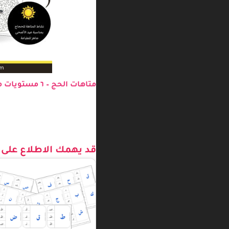
متاهات الحج – ٦ مستويات متنوعة أنشطة الحج وعيد الأضحى للصغار
قد يهمك الاطلاع على