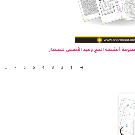
...
7
6
5
4
3
2
1
◄