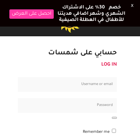
X
خصم 30٪ على الاشتراك
الشهري وشهر اضافي هديتنا
احصل على العرض
للأطفال في العطلة الصيفية
حسابي على شمسات
LOG IN
Remember me