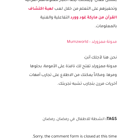
بشكل فعال. ويمكنك أيضاً اختبار معلوماتهم القرآنية
وتحفيزهم على التعلم من خلال لعب
لعبة اكتشاف
القرآن من ماركة غود وورد
التفاعلية والغنية
بالمعلومات.
مدونة ممزورلد – Mumzworld
نحن هنا لأجلك أنتِ
مدونة ممزورلد تفتح لك نافذة على الأمومة، بحلوها
ومرها، ومكاناً يمكنك من الاطلاع على تجارب أمهات
أخريات مررن بتجارب تشبه تجربتك.
TAGS:
انشطة للاطفال في رمضان
,
رمضان