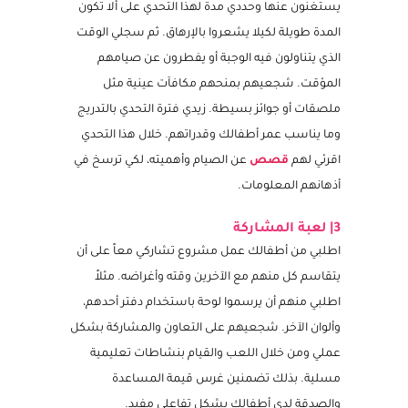
تنافسي مشجع. اطلبي منهم أول يوم اختيار وجبة
يستغنون عنها وحددي مدة لهذا التحدي على ألا تكون
المدة طويلة لكيلا يشعروا بالإرهاق. ثم سجلي الوقت
الذي يتناولون فيه الوجبة أو يفطرون عن صيامهم
المؤقت. شجعيهم بمنحهم مكافآت عينية مثل
ملصقات أو جوائز بسيطة. زيدي فترة التحدي بالتدريج
وما يناسب عمر أطفالك وقدراتهم. خلال هذا التحدي
اقرئي لهم
قصص
عن الصيام وأهميته، لكي ترسخ في
أذهانهم المعلومات.
3| لعبة المشاركة
اطلبي من أطفالك عمل مشروع تشاركي معاً على أن
يتقاسم كل منهم مع الآخرين وقته وأغراضه. مثلاً
اطلبي منهم أن يرسموا لوحة باستخدام دفتر أحدهم،
وألوان الآخر. شجعيهم على التعاون والمشاركة بشكل
عملي ومن خلال اللعب والقيام بنشاطات تعليمية
مسلية. بذلك تضمنين غرس قيمة المساعدة