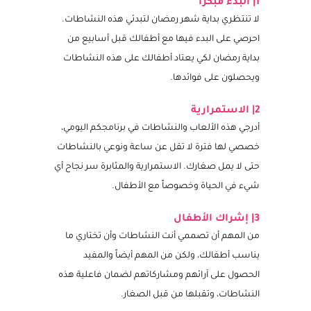
الأطفال من خلال اللّعب:
1| البدء مبكراً
لا تنتظري بداية شهر رمضان لتبدئي هذه النشاطات.
احرصي على البدء فيها مع أطفالك قبل أسابيع من
بداية رمضان لكي يعتاد أطفالك على هذه النشاطات
ويحصلون على فوائدها.
2| الاستمرارية
أدرجي هذه الألعاب والنشاطات في برنامجكم اليومي،
خصصي لها فترة لا تقل عن ساعة ونوعي بالنشاطات
حتى لا يمل صغارك. الاستمرارية والمثابرة سر نجاح أي
شيء في الحياة وخصوصاً مع الأطفال.
3| إشراك الأطفال
من المهم أن تصممي أنت النشاطات وأن تختاري ما
يناسب أطفالك، ولكن من المهم أيضاً والمفيد
الحصول على آرائهم ومشاركاتهم لضمان فاعلية هذه
النشاطات، وتقبلها من قبل الصغار.