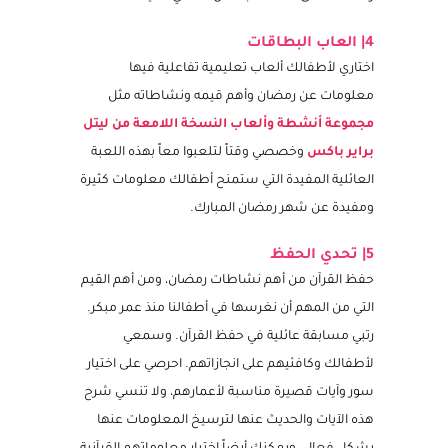
والصدقة لدى أطفالك بشكل تفاعلي مفيد.
4| العاب البطاقات
اختاري لأطفالك ألعاب تعليمية تفاعلية فيها
معلومات عن رمضان وأهم قيمه ونشاطاته مثل
مجموعة أنشطة وألعاب النسخة اللامعة من ليتل
براير باكس
وخصصي وقتاً لتلعبوا معاً بهذه اللعبة
العائلية المفيدة التي ستمنح أطفالك معلومات كثيرة
ومفيدة عن شهر رمضان المبارك.
5| تحدي الحفظ
حفظ القرآن من أهم نشاطات رمضان، ومن أهم القيم
التي من المهم أن نغرسها في أطفالنا منذ عمر مبكر.
رتبي مسابقة عائلية في حفظ القرآن. وسمعي
لأطفالك وكافئيهم على انجازاتهم. احرصي على اختيار
سور وآيات قصيرة مناسبة لأعمارهم، ولا تنسي شرح
هذه الآيات والحديث عنها لترسيخ المعلومات عنها