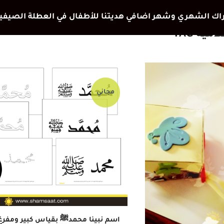
ية TAG
مجاني