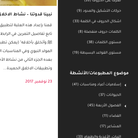
تعرف على الحروف (26)
حركات التشكيل والمدود (9)
اشكال الحروف في الكلمة (33)
نبينا قدوتنا – نشاط الاخلا
الكلمات حروف منفصلة (8)
قمنا بإعداد هذه العلبة لتطبي
مستوى الكلمات (38)
تابع تفاصيل التمرين في الرابط ه
ﷺ وأتخلق بأخلاقه" (يمكن تطب
مستوى القواعد البسيطة (19)
المولد النبوي وفي المناسبات الد
بعده الجزء الثاني من نشاط الأ
موضوع المطبوعات/الأنشطة
وتطبيقات الاخلاق الحميدة...
إسلاميات أعياد ومناسبات (41)
23 نوفمبر, 2017
الحيوانات (37)
الفصول الأربعة (45)
الفضاء (11)
المشاعر (17)
النبات، الأغذية والطعام (33)