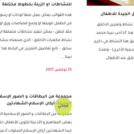
اسم نبينا محمدﷺ بقياس كبير ومفرغ
للنشاطات او الزينة بخطوط مختلفة
ق الجيدة للاطفال
هذه القوالب يمكن عمل منها لوحات او رسو
من الطفل تلوينها او وضع قصاصات ورق او ن
ق نشاط وتمرين الاخلاق
مثلا قطن - يمكن تنفيذ نشاطات متعلقة ايض
نا "أنا أحب نبينا محمد
نشاط مكعبات الأخلاق – الذي صنعناه بنشا
يق هذا النشاط في ذكرى
سابق - تابع تفاصيل التمرين في الرابط هنا “
ينية الأخرى) - ونفذنا
نبينا...
خلاق عند الأطفال
25 نوفمبر, 2017
مجموعة من البطاقات و الصور الإسلا
الهادفة -أركان الإسلام-الشهادتين
مجاني
مجموعة من البطاقات و الصور الإسلامية ال
بعض المفاهيم و الأدعية لتلوين للأطفال حت