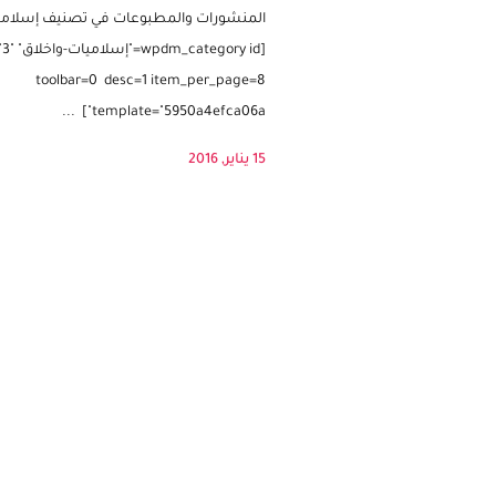
جيدا الشهادتين أركان الإسلام الصلوات أدعي
المنشورات والمطبوعات في تصنيف إسلامي
[_category id
toolbar=0 desc=1 item_per_page=8
template="5950a4efca06a"] ...
15 يناير, 2016