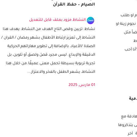
تاج الطفل المسلم في رمضان – الصلاة –
الصيام – حفظ القرآن
م او طلب
النشاط مزود بملف قابل للتعديل
جوم زينة او
نشاط: تزيين وقص التاج الهدف من النشاط: يهدف هذا
اً مثل
النشاط إلى تعزيز ارتباط الأطفال بشهر رمضان / القران /
ط
الصلاة /الأعياد، بالإضافة إلى تطوير مهاراتهم الحركية
أنا أحب
الدقيقة والإبداع. ليس مجرد قصّ ولصق أو تلوين، بل
تجربة تربوية بسيطة تحمل معنى عميقًا.من خلال هذا
النشاط، يشعر الطفل بالفخر والاعتزاز...
01 مارس, 2025
مية
هادفة مع
ى يتذكروها