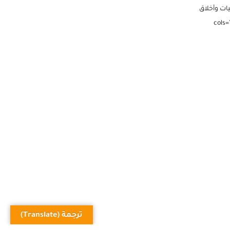
ة آخر
ات وأخلاق
wpdm="إسلاميات-واخلاق" cols="3"
ترجمة (Translate)