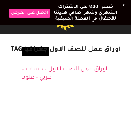
X
خصم 30٪ على الاشتراك
الشهري وشهر اضافي هديتنا
احصل على العرض
للأطفال في العطلة الصيفية
اوراق عمل للصف الاول جغرافيا TAG
تعلم ولعب
اوراق عمل للصف الاول – حساب –
عربي – علوم