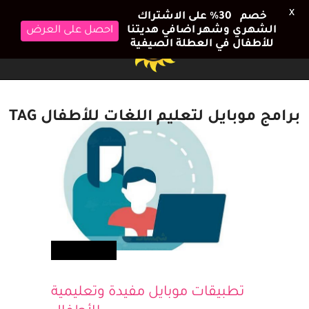
X
خصم 30٪ على الاشتراك
الشهري وشهر اضافي هديتنا
احصل على العرض
للأطفال في العطلة الصيفية
برامج موبايل لتعليم اللغات للأطفال TAG
تعلم ولعب
تطبيقات موبايل مفيدة وتعليمية