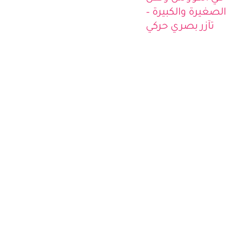
في الكؤوس ونقل
لصغيرة والكبيرة –
تآزر بصري حركي