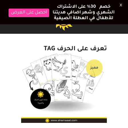
X
خصم 30٪ على الاشتراك
الشهري وشهر اضافي هديتنا
احصل على العرض
للأطفال في العطلة الصيفية
تعرف على الحرف TAG
مميز