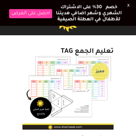
X
خصم 30٪ على الاشتراك
الشهري وشهر اضافي هديتنا
احصل على العرض
للأطفال في العطلة الصيفية
تعليم الجمع TAG
مميز