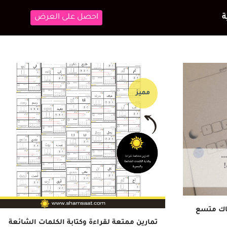
احصل على العرض
مميز
ناك متسع