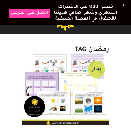
X
خصم 30٪ على الاشتراك
الشهري وشهر اضافي هديتنا
احصل على العرض
للأطفال في العطلة الصيفية
رمضان TAG
مجاني