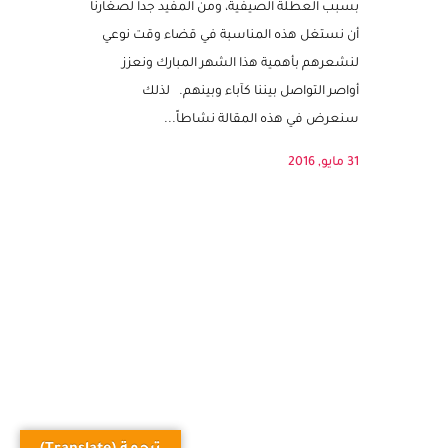
أيام معدودة ويبدأ شهر رمضان المبارك،
ويتصادف ذلك أيضاً مع تواجد الأطفال في المنزل
بسبب العطلة الصيفية، ومن المفيد جداً لصغارنا
أن نستغل هذه المناسبة في قضاء وقت نوعي
لنشعرهم بأهمية هذا الشهر المبارك ونعزز
أواصر التواصل بيننا كآباء وبينهم. لذلك
سنعرض في هذه المقالة نشاطاً...
31 مايو, 2016