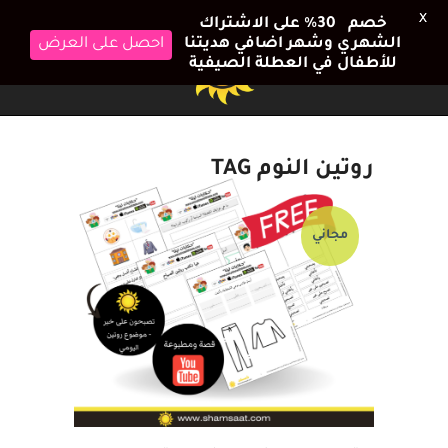
X
خصم 30٪ على الاشتراك
الشهري وشهر اضافي هديتنا
احصل على العرض
للأطفال في العطلة الصيفية
روتين النوم TAG
مجاني