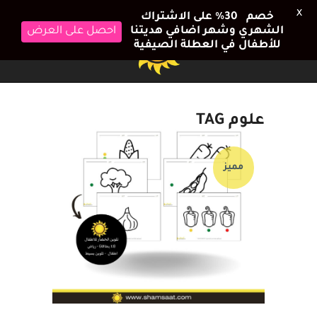
X
خصم 30٪ على الاشتراك
الشهري وشهر اضافي هديتنا
احصل على العرض
للأطفال في العطلة الصيفية
علوم TAG
مميز