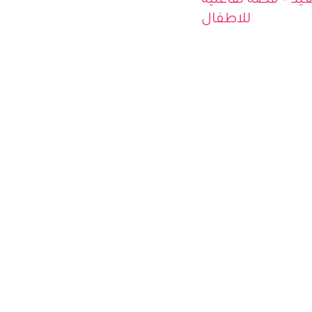
يد – قصة تفاعلية
للاطفال