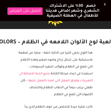
X
خصم 30٪ على الاشتراك
الشهري وشهر اضافي هديتنا
احصل على العرض
للأطفال في العطلة الصيفية
لعبة لوح الألوان اللامعه في الظلام – GLOWING COLORS
هذا اللوح يخفي كثيرا من الاثارة خلفه – عبارة عن قطعة
بلاستيكية على شكل زجاج وضوء صغير وهذه الأقلام
التي تلمع في الظلام وقوالب لتنفيذ الرسومات –
استفدنا في اعداد مرحلة الكتابة
بتتبع الخط الاضافة الى
التمرينات واوراق العمل التي قمنا بالعمل عليها
– كان
طفلي يرغب دوماً في الذهاب للظلام واكتشاف
الأضواء التي تلمع في الظلام