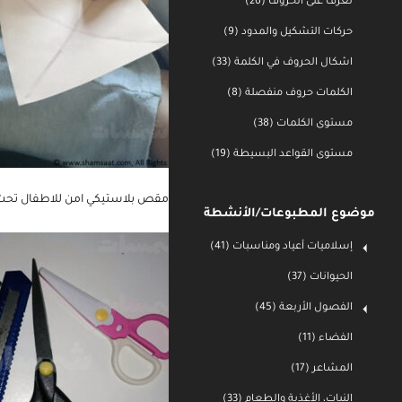
تعرف على الحروف (26)
حركات التشكيل والمدود (9)
اشكال الحروف في الكلمة (33)
الكلمات حروف منفصلة (8)
مستوى الكلمات (38)
مستوى القواعد البسيطة (19)
موضوع المطبوعات/الأنشطة
مقص بلاستيكي امن للاطفال تحت عمر 4 سنوات (الاول على اليمين)- ومقص للطفل صغير ومدبب الراس (الاول من ا
إسلاميات أعياد ومناسبات (41)
الحيوانات (37)
الفصول الأربعة (45)
الفضاء (11)
المشاعر (17)
النبات، الأغذية والطعام (33)