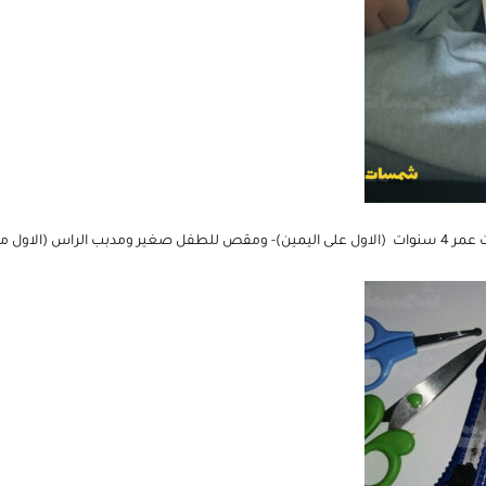
ليسار) – مقص ومشرط