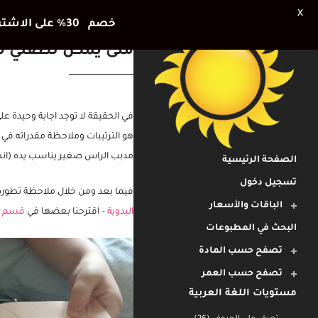
X
خصم 30٪ على الاشتراك الشهري وشهر اضافي هديتنا للأطفال في العطلة الصيفية
متى يمكن لطفلي 
في الحقيقة لا توجد اجابة وحيدة عل
هو الترتيبات وملاحظة مقدراته في 
الصفحة الرئيسية
مدبب الراس صغير يناسب يده (انظر
تسجيل دخول
الباقات والأسعار
فيما بعد ومن خلال ملاحظة تطور
البحث في المطبوعات
اليدوية
– اقترحنا بعضها في
قسم ال
تصفح حسب المادة
تصفح حسب العمر
مستويات اللغة العربية