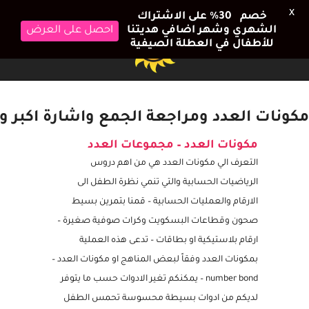
X
خصم 30٪ على الاشتراك
الشهري وشهر اضافي هديتنا
احصل على العرض
للأطفال في العطلة الصيفية
مكونات العدد ومراجعة الجمع واشارة اكبر واصغر لل
مكونات العدد – مجموعات العدد
التعرف الي مكونات العدد هي من اهم دروس
الرياضيات الحسابية والتي تنمي نظرة الطفل الى
الارقام والعمليات الحسابية – قمنا بتمرين بسيط
صحون وقطاعات البسكويت وكرات صوفية صغيرة –
ارقام بلاستيكية او بطاقات – تدعى هذه العملية
بمكونات العدد وفقاً لبعض المناهج او مكونات العدد –
number bond – يمكنكم تغير الادوات حسب ما يتوفر