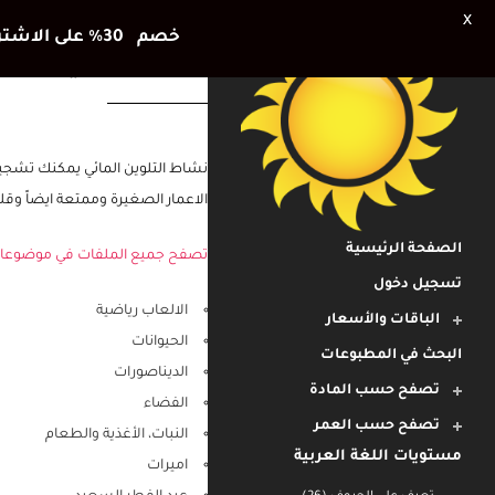
X
خصم 30٪ على الاشتراك الشهري وشهر اضافي هديتنا للأطفال في العطلة الصيفية
نشاط التلوين على
نشاط التلوين المائي يمكنك تشج
الصفحة الرئيسية
الاعمار الصغيرة وممتعة ايضاً وقل
تسجيل دخول
تصفح جميع الملفات في موضوعا
الباقات والأسعار
البحث في المطبوعات
الالعاب رياضية
تصفح حسب المادة
الحيوانات
تصفح حسب العمر
الديناصورات
مستويات اللغة العربية
الفضاء