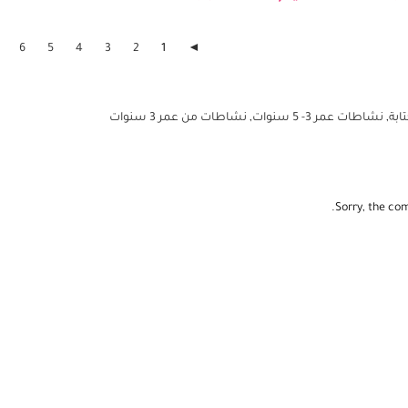
 - الصلاة - الصيام - حفظ القرآن
6
5
4
3
2
1
◄
ابة
,
نشاطات عمر 3- 5 سنوات
,
نشاطات من عمر 3 سنوات
Sorry, the com