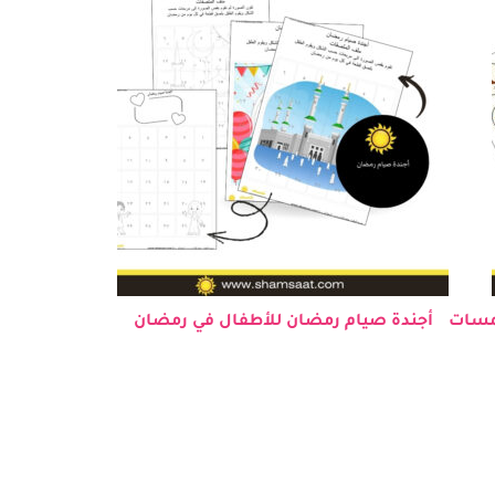
شمسات
أجندة صيام رمضان للأطفال في رمضان