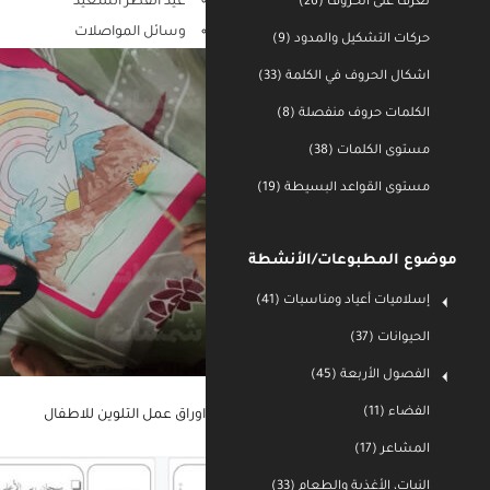
النبات، الأغذية والطعام
تعرف على الحروف (26)
اميرات
حركات التشكيل والمدود (9)
عيد الفطر السعيد
اشكال الحروف في الكلمة (33)
وسائل المواصلات
الكلمات حروف منفصلة (8)
مستوى الكلمات (38)
مستوى القواعد البسيطة (19)
موضوع المطبوعات/الأنشطة
إسلاميات أعياد ومناسبات (41)
الحيوانات (37)
الفصول الأربعة (45)
الفضاء (11)
المشاعر (17)
اوراق عمل التلوين للاطفال
النبات، الأغذية والطعام (33)