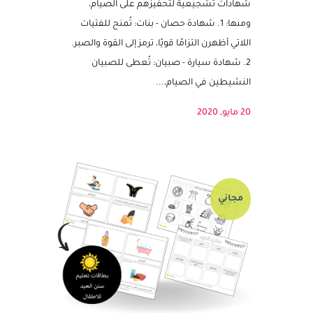
شهر رمضان فرصة لتعزيز القيم الروحية
والاجتماعية لدى الأطفال. يمكن استخدام
شهادات تشجيعية لتحفيزهم على الصيام،
ومنها: 1. شهادة حصان - بنات: تُمنح للفتيات
اللاتي أظهرن التزامًا قويًا، ترمز إلى القوة والصبر.
2. شهادة سيارة - صبيان: تُعطى للصبيان
النشيطين في الصيام،...
20 مايو, 2020
مجاني