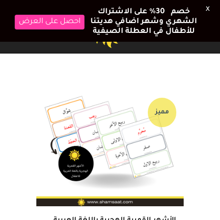
X
خصم 30٪ على الاشتراك
الشهري وشهر اضافي هديتنا
احصل على العرض
للأطفال في العطلة الصيفية
مميز