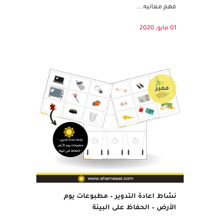
القرآن في قلب طفلك. فحبّه للقرآن سيجعله
يشتاق إلى تلاوته، يستمتع بحفظه، ويحرص على
فهم معانيه....
01 مايو, 2020
مميز