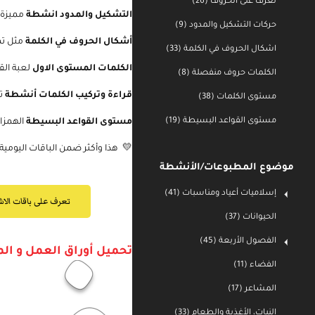
تعرف على الحروف (26)
التعرّف على الحروف
، أنشطة البزل 
حركات التشكيل والمدود (9)
التشكيل والمدود انشطة
مميزة ال
اشكال الحروف في الكلمة (33)
أشكال الحروف في الكلمة
مثل تمار
الكلمات حروف منفصلة (8)
الكلمات المستوى الاول
لعبة القطار
مستوى الكلمات (38)
قراءة وتركيب الكلمات أنشطة
تص
مستوى القواعد البسيطة (19)
مستوى القواعد البسيطة
الهمزات 
💛
هذا وأكثر ضمن الباقات اليومية
موضوع المطبوعات/الأنشطة
إسلاميات أعياد ومناسبات (41)
تعرف على باقات الاش
الحيوانات (37)
الفصول الأربعة (45)
الفضاء (11)
تحميل أوراق العمل و الم
المشاعر (17)
النبات، الأغذية والطعام (33)