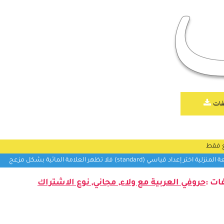
لفات
ع فقط
سي (standard) فلا تظهر العلامة المائية بشكل مزعج
ات :
حروفي العربية مع ولاء
,
مجاني
,
نوع الاشتراك