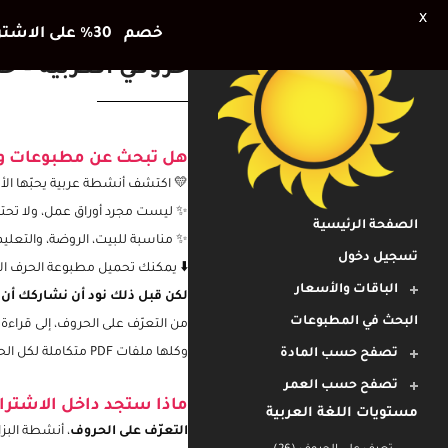
X
خصم 30٪ على الاشتراك الشهري وشهر اضافي هديتنا للأطفال في العطلة الصيفية
حروفي العربية – حر
هل تبحث عن مطبوعات
وأ
💛 اكتشف أنشطة عربية يحبّها ال
الصفحة الرئيسية
✨ ليست مجرد أوراق عمل، ولا تحتا
تسجيل دخول
✨ مناسبة للبيت، الروضة، والتعليم 
الباقات والأسعار
⬇️ يمكنك تحميل مطبوعة الحرف ال
البحث في المطبوعات
لكن قبل ذلك نود أن نشاركك أن 
من التعرّف على الحروف، إلى قراءة
تصفح حسب المادة
وكلها ملفات PDF متكاملة لكل الحروف جاهزة للطباعة والاستخدام فورًا 🤍
تصفح حسب العمر
مستويات اللغة العربية
ماذا ستجد داخل الاشترا