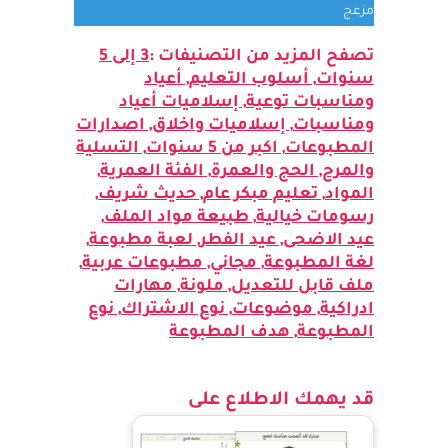
قياسي (standard) فلا تظهر العلامة المائية بشكل
مزعج
تصفح المزيد من التصنيفات :
3 إلى 5
سنوات
,
أسلوب التعليم
,
أعياد
ومناسبات توعية
,
إسلاميات أعياد
ومناسبات
,
إسلاميات واخلاق
,
اصدارات
المطبوعات
,
اكبر من 5 سنوات
,
التسلية
والمرح
,
الحج والعمرة
,
الفئة العمرية
,
المواد
,
تعليم مبكر عام
,
حديث شريف
,
رسومات خيالية
,
طبيعة مواد الملف
,
عيد الاضحى
,
عيد الفطر
,
لعبة مطبوعة
,
لغة المطبوعة
,
مجاني
,
مطبوعات عربية
,
ملف قابل للتعديل
,
ملونة
,
مهارات
ادراكية
,
موضوعات
,
نوع الاشتراك
,
نوع
المطبوعة
,
هدف المطبوعة
قد يهمك الاطلاع على