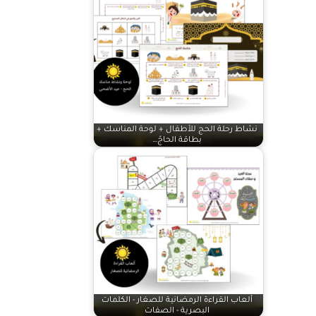
نشاط رحلة الحج للأطفال + لوحة المناسك +
بطاقة الحاجّ…