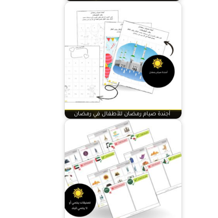
ألعاب القراءة الرمضانية للصغار - الكلمات
البصرية - الصفات
أجندة صيام رمضان للأطفال في رمضان