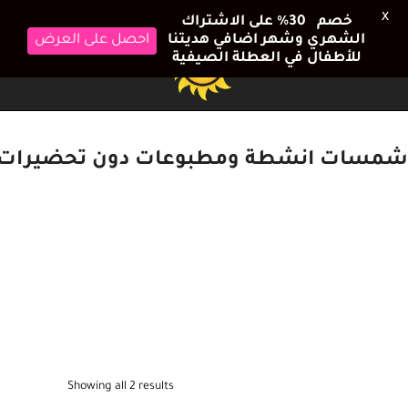
X
خصم 30٪ على الاشتراك
الشهري وشهر اضافي هديتنا
احصل على العرض
للأطفال في العطلة الصيفية
شمسات انشطة ومطبوعات دون تحضيرات
Showing all 2 results