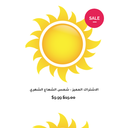
ترتيب حسب الشهرة
SALE
الاشتراك المميز – شمس الشعاع الشهري
السعر
السعر
$
9.99
$
15.00
الأصلي
الحالي
هو:
هو:
$9.99.
$15.00.