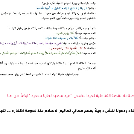
عة القصة التفاعلية لعيد الاضحى “عيد سعيد لجارنا سعيد ” ايضاً من هنا
اء ودعونا ننشىء جيلاً يفهم معاني تعاليم الاسلام منذ نعومة اظفاره …. تقبل