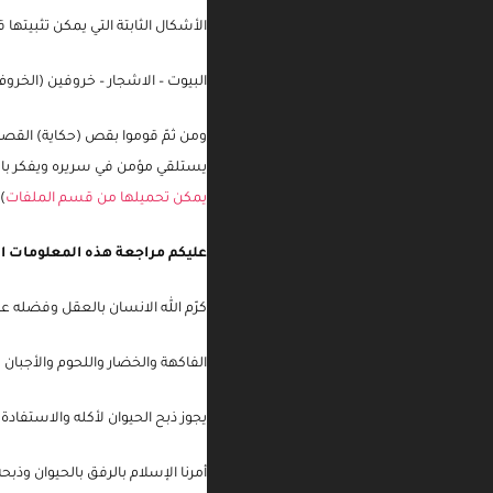
قصوا الأشكال بمشاركة الأطفال (
الأشكال الثابتة التي يمكن تثبيتها ق
البيوت – الاشجار – خروفين (الخرو
ومن ثمّ قوموا بقص (حكاية) الق
يستلقي مؤمن في سريره ويفكر بال
يمكن تحميلها من قسم الملفات
)
عليكم مراجعة هذه المعلومات اي
كرّم الله الانسان بالعقل وفضله ع
الفاكهة والخضار واللحوم والأجبان
يجوز ذبح الحيوان لأكله والاستفادة 