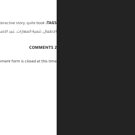
TAGS:
teractive story
,
quite book
الاطفال
,
تنمية المهارات
,
عيد الاض
2 COMMENTS
ment form is closed at this time.