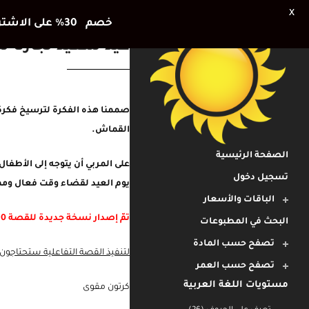
X
خصم 30٪ على الاشتراك الشهري وشهر اضافي هديتنا للأطفال في العطلة الصيفية
عيد سعيد لجارنا س
صممنا هذه الفكرة لترسيخ فكرة
الصفحة الرئيسية
القماش.
تسجيل دخول
الباقات والأسعار
على المربي أن يتوجه إلى الأطف
يوم العيد لقضاء وقت فعال وممي
البحث في المطبوعات
تصفح حسب المادة
تمّ إصدار نسخة جديدة للقصة 2020
تصفح حسب العمر
مستويات اللغة العربية
لتنفيذ القصة التفاعلية ستحتاجون إ