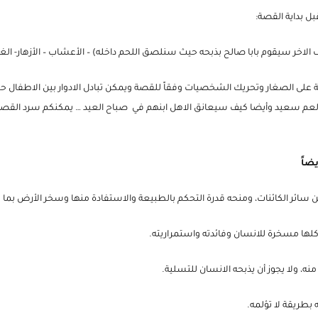
حسب عمرهم ومقدراتهم) ومن ثم استخدموا اللّاصق الورقي لترتيب الأشكال برفق
بل بداية القصة:
ف الاخر سيقوم بابا صالح بذبحه حيث سنلصق اللحم داخله) – الأعشاب – الأزهار- ال
صة على الصغار وتحريك الشخصيات وفقاً للقصة ويمكن تبادل الادوار بين ال
عم سعيد وأيضا كيف سيعانق الاهل ابنهم في صباح العيد … يمكنكم سرد القصة ب
ضاً
ن سائر الكائنات، ومنحه قدرة التحكم بالطبيعة والاستفادة منها وسخر الأرض بما 
 كلها مسخرة للانسان وفائدته واستمراريته.
منه، ولا يجوز أن يذبحه الانسان للتسلية.