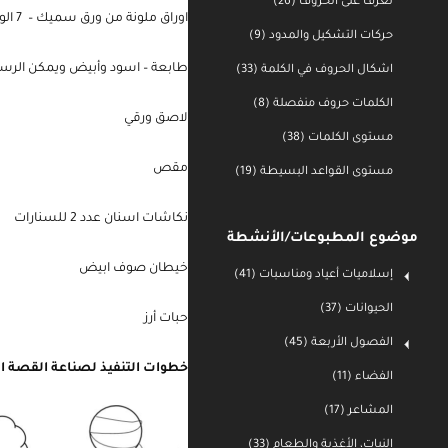
تعرف على الحروف (26)
كرتون مقوى
حركات التشكيل والمدود (9)
اشكال الحروف في الكلمة (33)
اوراق ملونة من ورق سميك – 7 الوان ورقة بقياس A4
الكلمات حروف منفصلة (8)
طابعة – اسود وأبيض ويمكن الرسم
مستوى الكلمات (38)
مستوى القواعد البسيطة (19)
لاصق ورقي
مقص
موضوع المطبوعات/الأنشطة
نكاشات اسنان عدد 2 للسنارات
إسلاميات أعياد ومناسبات (41)
الحيوانات (37)
خيطان صوف ابيض
الفصول الأربعة (45)
حبات أرز
الفضاء (11)
المشاعر (17)
خطوات التنفيذ لصناعة القصة الت
النبات، الأغذية والطعام (33)