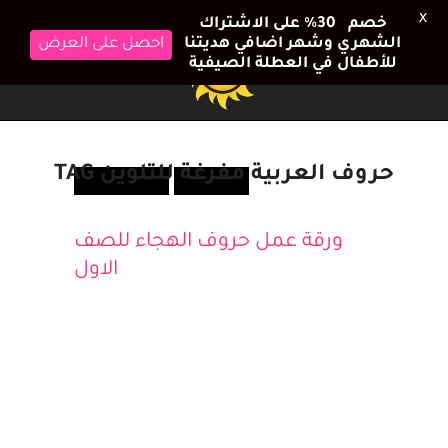
X
خصم 30٪ على الاشتراك
الشهري وشهر اضافي هديتنا
احصل على العرض
للأطفال في العطلة الصيفية
حروف العربية مفرغة للتلوين TAG
أطفالك
تعلم ولعب
ورقة عمل حروف الهجاء للصف
الاول