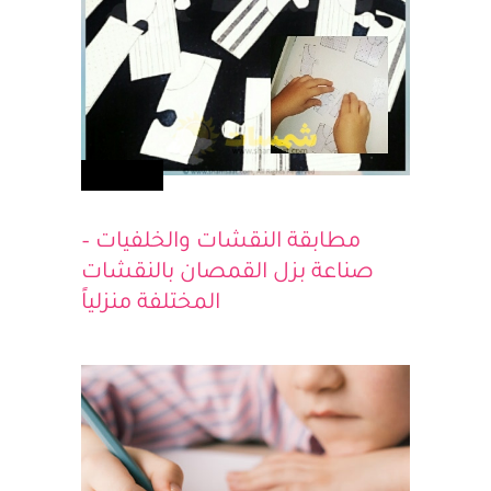
أطفالك
مطابقة النقشات والخلفيات –
صناعة بزل القمصان بالنقشات
المختلفة منزلياً