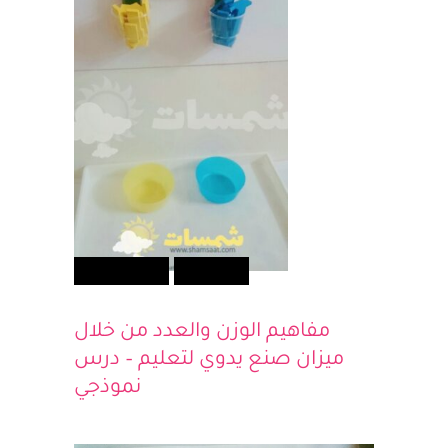
أطفالك
تعلم ولعب
مفاهيم الوزن والعدد من خلال
ميزان صنع يدوي لتعليم – درس
نموذجي