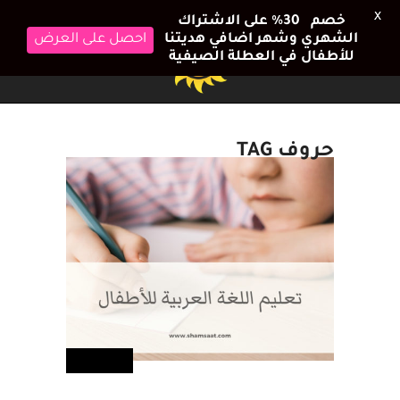
X
خصم 30٪ على الاشتراك
الشهري وشهر اضافي هديتنا
احصل على العرض
للأطفال في العطلة الصيفية
حروف TAG
أطفالك