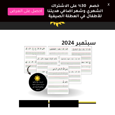
X
خصم 30٪ على الاشتراك
الشهري وشهر اضافي هديتنا
احصل على العرض
للأطفال في العطلة الصيفية
سبتمبر 2024
اضاءات تربوية
دورات تعليمية