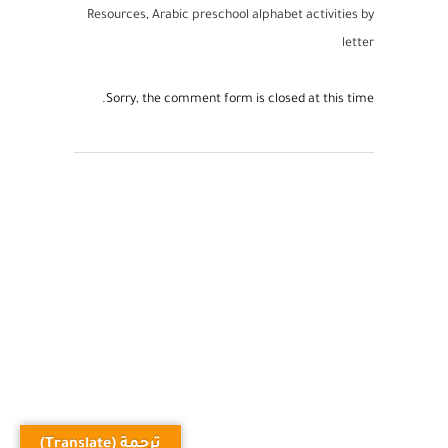
TAGS:
Arabic Letters Formation Teaching
Resources
,
Arabic preschool alphabet activities by
letter
Sorry, the comment form is closed at this time.
ترجمة (Translate)