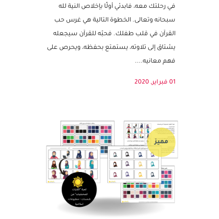
إذا كنتِ تنوين تحفيظ طفلك القرآن الكريم ولكن
تشعرين بالحيرة من أين تبدأين وكيف تستمرين
في رحلتك معه، فابدئي أولًا بإخلاص النية لله
سبحانه وتعالى. الخطوة التالية هي غرس حب
القرآن في قلب طفلك. فحبّه للقرآن سيجعله
يشتاق إلى تلاوته، يستمتع بحفظه، ويحرص على
فهم معانيه....
01 فبراير, 2020
مميز