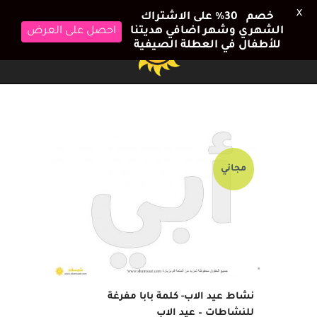
X
خصم 30٪ على الاشتراك
احصل على العرض
الشهري وشهر اضافي هديتنا
للأطفال في العطلة الصيفية
مجاني