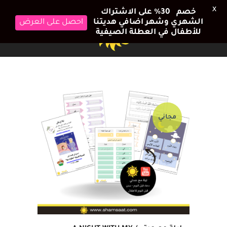
X
خصم 30٪ على الاشتراك
احصل على العرض
الشهري وشهر اضافي هديتنا
للأطفال في العطلة الصيفية
مجاني