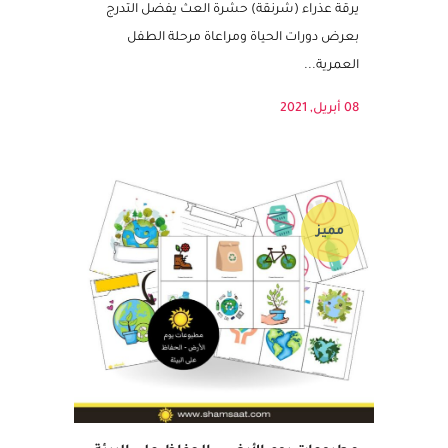
دورة حياة حشرة العث - (او ما هو مشهور
بتسمية فراشة العث - الفراشة البنية) بيوض
يرقة عذراء (شرنقة) حشرة العث يفضل التدرج
بعرض دورات الحياة ومراعاة مرحلة الطفل
العمرية...
08 أبريل, 2021
مميز