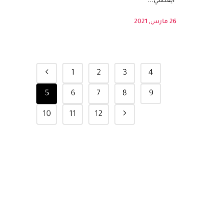
بطاقات تهنئة برمضان والعيد باللغة العربية
والإنجليزية، بطاقات الشكر والتفكر اليومي،نشاط
"أيقظني...
26 مارس, 2021
1
2
3
4
5
6
7
8
9
10
11
12