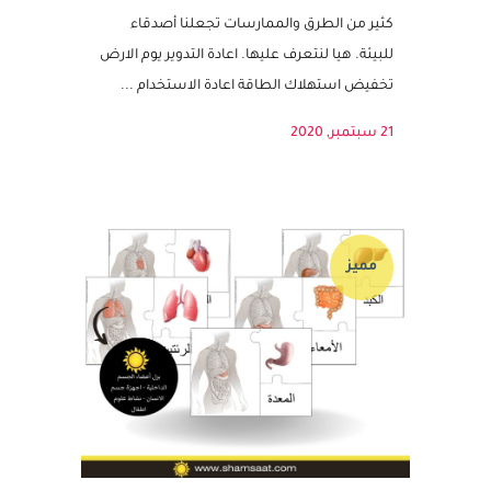
WHAT-DOES-IT-MEAN-TO-BE-GREEN-ما-
معنى-أنْ-أكونَ-صديقاً-للبيئة؟
كثير من الطرق والممارسات تجعلنا أصدقاء
للبيئة. هيا لنتعرف عليها. اعادة التدوير يوم الارض
تخفيض استهلاك الطاقة اعادة الاستخدام ...
21 سبتمبر, 2020
مميز