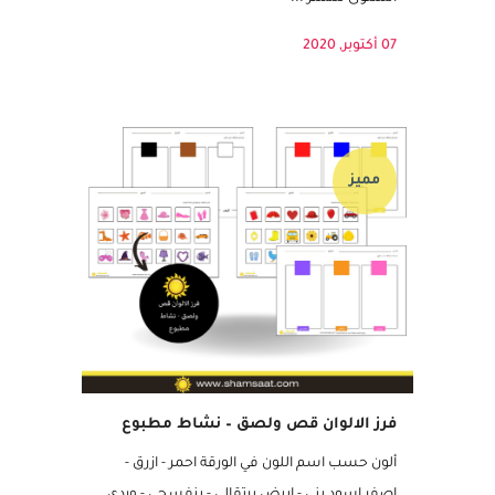
تغريد النجار ورسوم مايا فداوي. ومن منشورات
السلوى للنشر ...
07 أكتوبر, 2020
مميز
فرز الالوان قص ولصق – نشاط مطبوع