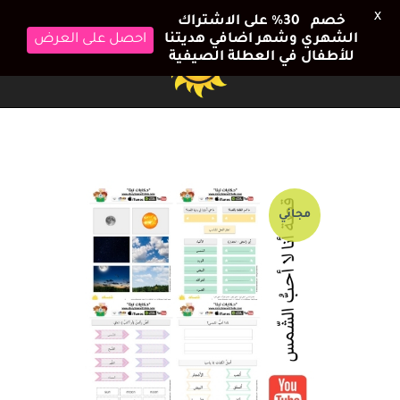
X
خصم 30٪ على الاشتراك
احصل على العرض
الشهري وشهر اضافي هديتنا
للأطفال في العطلة الصيفية
مجاني