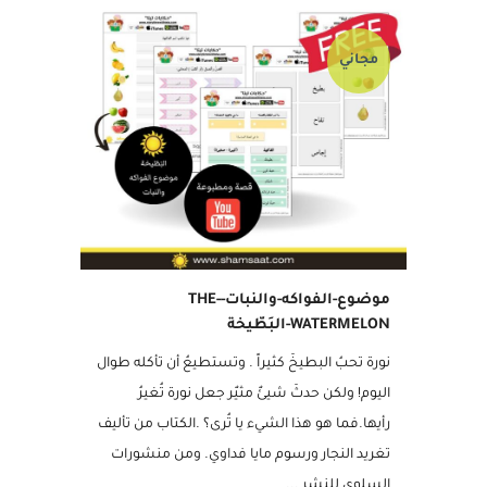
مجاني
موضوع-الفواكه-والنبات-THE-
WATERMELON-البَطّيخة
نورة تحبُ البطيخَ كثيراً . وتستطيعُ أن تأكله طوال
اليوم! ولكن حدثَ شيئٌ مثيٌر جعل نورة تُغيرُ
رأيها.فما هو هذا الشيء يا تُرى؟ .الكتاب من تأليف