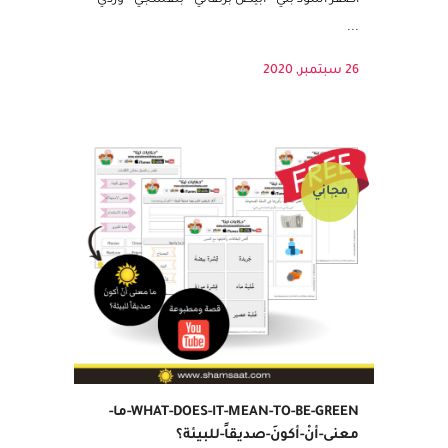
ألون حسب اسم اللون في الورقة احمر - ازرق -
اصفر اسود بني - ابيض برتقالي - بنفسجي - وردي
...
26 سبتمبر, 2020
مجاني