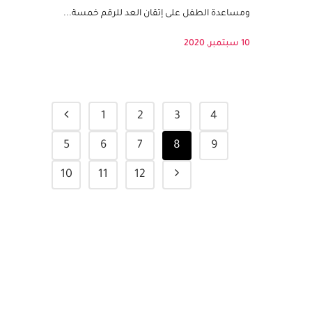
خمسة، في النشاط نقوم باستخدام مشبك
الغسيل او ملقط لاختيار العديد الصحيح
ومساعدة الطفل على إتقان العد للرقم خمسة...
10 سبتمبر, 2020
1
2
3
4
5
6
7
8
9
10
11
12