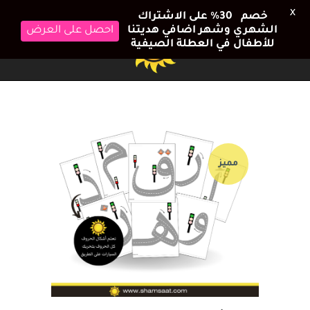
X
خصم 30٪ على الاشتراك
الشهري وشهر اضافي هديتنا
احصل على العرض
للأطفال في العطلة الصيفية
مميز