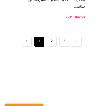
الحروف العربية بصور واقعية وحركاتها: تحتوي
كل بطاقة على حرف مكتوب بأشكاله المختلفة
مع حركة الفتحة والضمة والكسرة والسكون.
بجانب...
09 يوليو, 2024
1
2
3