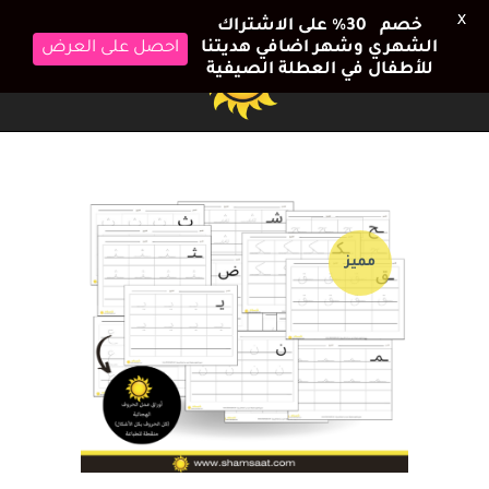
X
خصم 30٪ على الاشتراك
احصل على العرض
الشهري وشهر اضافي هديتنا
للأطفال في العطلة الصيفية
مميز