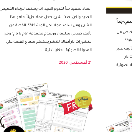
THE EID SHIRT / قَميصُ العيد
.عماد سعيدٌ جداً لقدوم العيد! انه يستعد لارتداء القميص
الجديد ولكن, حدث شيئ جعل عماد حزيناً! ماهو هذا
الشيئ ومن ساعد عماد لحل المشكلة؟ .القصة من
لتخلص من
تأليف صبحي سليمان ورسوم مجموعة "باح يا باح" ومن
ية؟
منشورات دار أصالة للنشر يمكنكم سماع القصة على
ليف عبير
المدونة الصوتية - حكايات تيتا...
دار
21 أغسطس, 2020
الصوتية -
مجاني