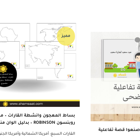
 ووضع لاصق او معجون
21 أغسطس, 2020
..
مميز
بساط المعجون وانشطة القارات – 
روبنسون ROBINSON – بدليل الوان منتسوري