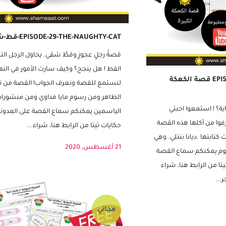
EPISODE-29-THE-NAUGHTY-CAT-قط-شقي-جداً
قصةُ رجلٍ عجوزٍ وقطٌ شقي. يحاول الرجل ا
القط ! هل ينجح؟ وكيف سارت الأمور في النها
EPISODE 1 – THE BIG PANCAKE قصة الكعكة
لنستمع للقصة ونعرف الجواب! القصة من تأ
الطاهر ومن رسوم مايا فداوي ومن منشورات 
ية؟ ! استمعوا احبتي
الياسمين يمكنكم سماع القصة على المدونة 
فوا من أكلها هذه القصة
حكايات تيتا من الرابط هنا، شراء...
تابتها .ديانا بنتلي. وهي
21 أغسطس, 2020
علوم يمكنكم سماع القصة
تا من الرابط هنا، شراء
...