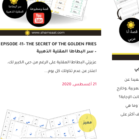
EPISODE -11- THE SECRET OF THE GOLDEN FRIES
– سر البطاطا المقلية الذهبية
عزيزتي البطاطا المقلية ‎على الرغم من حبي الكبير لك،
اعتذر عن عدم تناولك كل يوم‪...
عيدا عن
21 أغسطس, 2020
عربية ,وخارج
نت الإجابة؟
 وما هي
 أكثر على
مميز