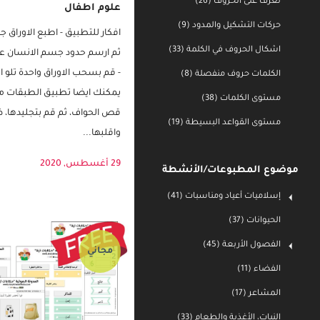
تعرف على الحروف (26)
حركات التشكيل والمدود (9)
علوم اطفال
اشكال الحروف في الكلمة (33)
افكار للتطبيق - اطبع الاورا
الكلمات حروف منفصلة (8)
ثم ارسم حدود جسم الانسان عل
- قم بسحب الاوراق واحدة تلو 
مستوى الكلمات (38)
يمكنك ايضا تطبيق الطبقات من
مستوى القواعد البسيطة (19)
قص الحواف، ثم قم بتجليدها، 
واقلبها...
موضوع المطبوعات/الأنشطة
29 أغسطس, 2020
إسلاميات أعياد ومناسبات (41)
الحيوانات (37)
الفصول الأربعة (45)
الفضاء (11)
مجاني
المشاعر (17)
النبات، الأغذية والطعام (33)