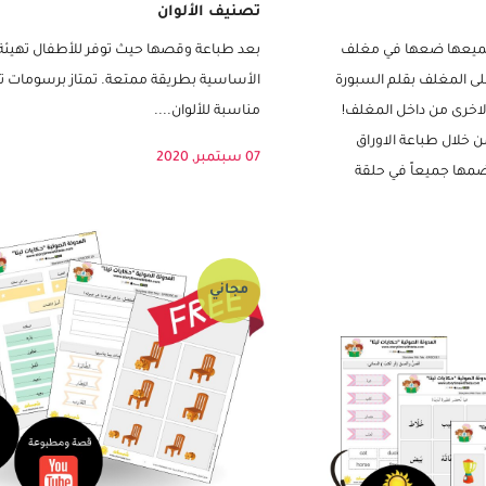
بطاقات أجهزة جسم الانسان (12 بطاقة) – نشاط
بزل الألوان (متضمن 11 لون م
تصنيف الألوان
ق جميعها ضعها في مغلف
بعد طباعة وقصها حيث توفر للأطفال تهيئة 
ى المغلف بقلم السبورة
الأساسية بطريقة ممتعة. تمتاز برسومات تع
الاخرى من داخل المغلف!
مناسبة للألوان....
 خلال طباعة الاوراق
07 سبتمبر, 2020
ضمها جميعاً في حلقة
مجاني