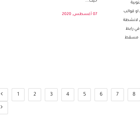
من البطاقات التي تحتوي على أشكال مختلفة للحروف،
بية وأوروبا
حيث...
نوبية
او قوالب
07 أغسطس, 2020
ن لانشطة
في رابط
عن مسقط
1
2
3
4
5
6
7
8