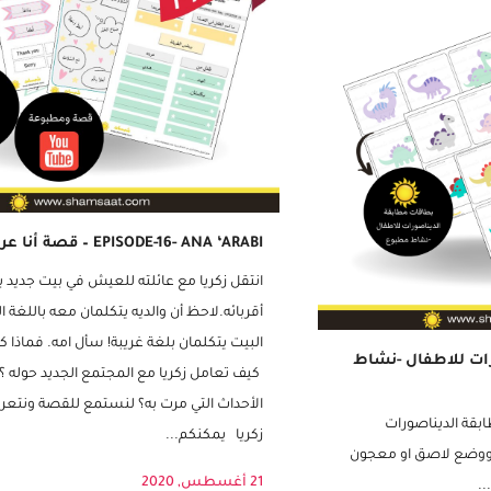
مجاني
EPISODE-16- ANA ‘ARABI – قصة أنا عربي
انتقل زكريا مع عائلته للعيش في بيت جديد ب
أقربائه.لاحظ أن والديه يتكلمان معه باللغة ال
البيت يتكلمان بلغة غريبة! سأل امه. فماذا كا
ات للاطفال -نشاط
كيف تعامل زكريا مع المجتمع الجديد حوله ؟
الأحداث التي مرت به؟ لنستمع للقصة ونتعرف
قة الديناصورات
زكريا يمكنكم...