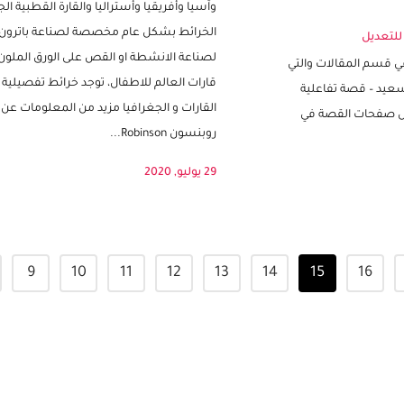
اصنعوا قصة تفاعلية
القارات السبع: أمريكا الشمالية وأمريكا الجنو
وآسيا وأفريقيا وأستراليا والقارة القطبية الج
الخرائط بشكل عام مخصصة لصناعة باترون 
للتعديل
لصناعة الانشطة او القص على الورق الملو
 قسم المقالات والتي
قارات العالم للاطفال، توجد خرائط تفصيلية 
سعيد – قصة تفاعلية
القارات و الجغرافيا مزيد من المعلومات 
ل صفحات القصة في
روبنسون Robinson...
29 يوليو, 2020
9
10
11
12
13
14
15
16