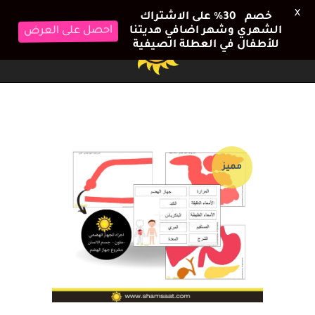
X
خصم 30٪ على الاشتراك
الشهري وشهر اضافي هديتنا
احصل على العرض
للأطفال في العطلة الصيفية
مميز