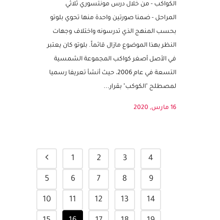
الكواكب من خلال بطاقات المطابقة
الثلاثية في تعليم حسب مونتسوري
الكواكب - من خلال درس مونتسوري ثلاثي
المراحل - ضمنا صورتين واحدة منها تحوي بلوتو
بحسب المنهج الذي تدرسونه واختلاف وجهات
النظر بهذا الموضوع مازال قائماً. بلوتو كان يعتبر
في الأصل أصغر كواكب المجموعة الشمسية
التسعة في عام 2006، حيث أنشأ تعريفا رسميا
لمصطلح "الكوكب" بقرار...
16 مارس, 2020
1
2
3
4
5
6
7
8
9