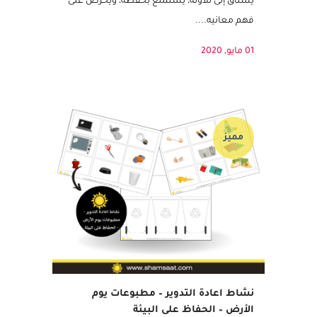
سبحانه وتعالى. الخطوة التالية هي غرس حب
القرآن في قلب طفلك. فحبّه للقرآن سيجعله
يشتاق إلى تلاوته، يستمتع بحفظه، ويحرص على
فهم معانيه....
01 مايو, 2020
مميز