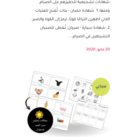
شهر رمضان فرصة لتعزيز القيم الروحية
والاجتماعية لدى الأطفال. يمكن استخدام
شهادات تشجيعية لتحفيزهم على الصيام،
ومنها: 1. شهادة حصان - بنات: تُمنح للفتيات
اللاتي أظهرن التزامًا قويًا، ترمز إلى القوة والصبر.
2. شهادة سيارة - صبيان: تُعطى للصبيان
النشيطين في الصيام،...
20 مايو, 2020
مجاني