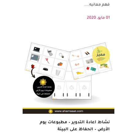
القرآن في قلب طفلك. فحبّه للقرآن سيجعله
يشتاق إلى تلاوته، يستمتع بحفظه، ويحرص على
فهم معانيه....
01 مايو, 2020
مميز