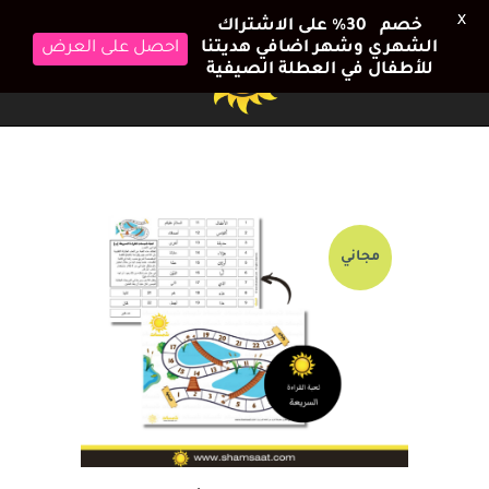
X
خصم 30٪ على الاشتراك
الشهري وشهر اضافي هديتنا
احصل على العرض
للأطفال في العطلة الصيفية
مجاني