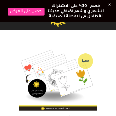
X
خصم 30٪ على الاشتراك
الشهري وشهر اضافي هديتنا
احصل على العرض
للأطفال في العطلة الصيفية
مميز