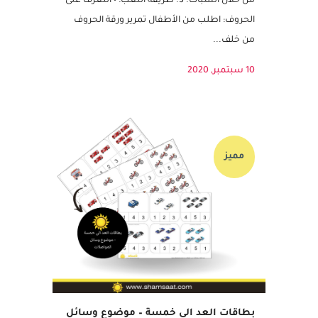
على طاولة. • ضع ورقة الحروف خلف الشبابيك
بحيث يمكن للأطفال رؤية الحرف عندما يمررونها
من خلال الشباك. 3. طريقة اللعب: • التعرف على
الحروف: اطلب من الأطفال تمرير ورقة الحروف
من خلف...
10 سبتمبر, 2020
مميز