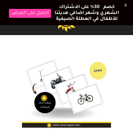
X
خصم 30٪ على الاشتراك
احصل على العرض
الشهري وشهر اضافي هديتنا
للأطفال في العطلة الصيفية
مميز