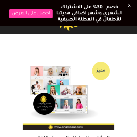
X
خصم 30٪ على الاشتراك
احصل على العرض
الشهري وشهر اضافي هديتنا
للأطفال في العطلة الصيفية
مميز