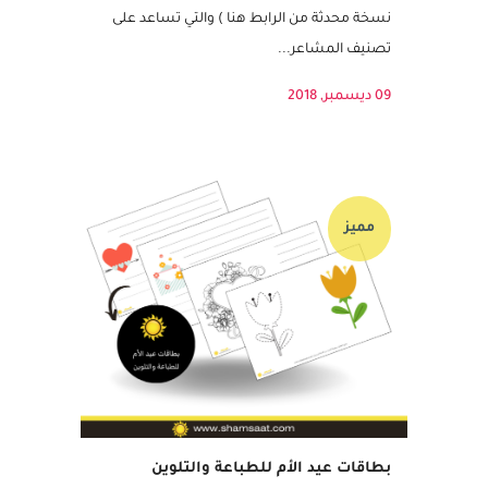
created by "Dr Gloria Wilcox" في ثمانينات القرن
الماضي والتي تم استحداثه والاضافة عليه لاحقاً -
نسخة محدثة من الرابط هنا ) والتي تساعد على
تصنيف المشاعر...
09 ديسمبر, 2018
مميز